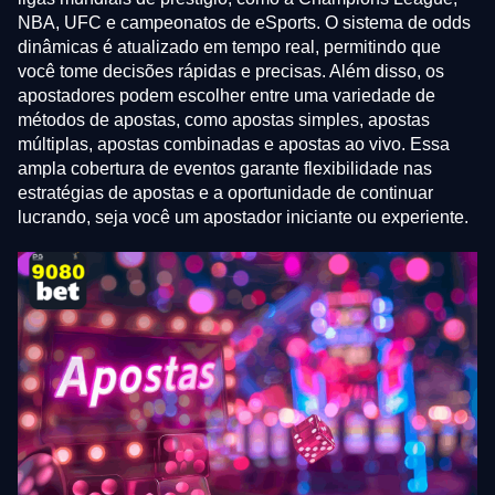
NBA, UFC e campeonatos de eSports. O sistema de odds
dinâmicas é atualizado em tempo real, permitindo que
você tome decisões rápidas e precisas. Além disso, os
apostadores podem escolher entre uma variedade de
métodos de apostas, como apostas simples, apostas
múltiplas, apostas combinadas e apostas ao vivo. Essa
ampla cobertura de eventos garante flexibilidade nas
estratégias de apostas e a oportunidade de continuar
lucrando, seja você um apostador iniciante ou experiente.