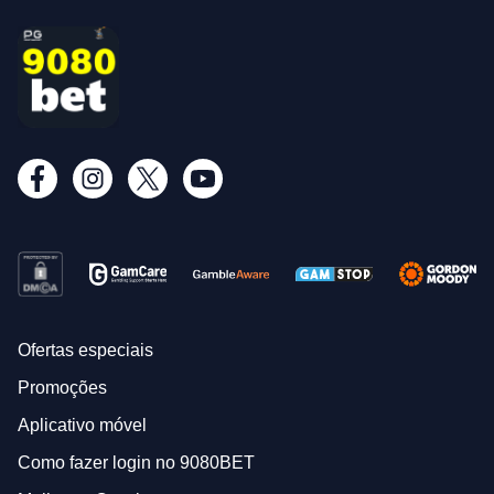
Ofertas especiais
Promoções
Aplicativo móvel
Como fazer login no 9080BET