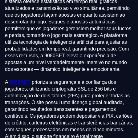
sistema oferece estatísticas em tempo real, gráficos
atualizados e transmissão ao vivo simultânea, permitindo
que os jogadores façam apostas enquanto assistem ao
desenrolar do jogo. Saques e apostas automáticas
permitem que os jogadores gerenciem melhor seus lucros
e perdas, tornando o jogo mais estratégico. A plataforma
utiliza tecnologia de inteligência artificial para ajustar as
probabilidades em tempo real, garantindo precisão. Com
esses recursos, a 9080BET eleva a experiência de
apostas a um nível verdadeiramente imersivo no mundo
dos esportes — dinâmico, inteligente e emocionante.
A
9080BET
prioriza a segurança e a confiança dos
jogadores, utilizando criptografia SSL de 256 bits e
autenticação de dois fatores (2FA) para proteger todas as
transações. O site possui uma licença global auditada,
garantindo resultados transparentes e pagamentos
confiáveis. Os jogadores podem depositar via PIX, cartões
de crédito, carteiras eletrônicas e transferências bancárias,
com saques processados em menos de cinco minutos.
Além disso, o suporte financeiro é totalmente