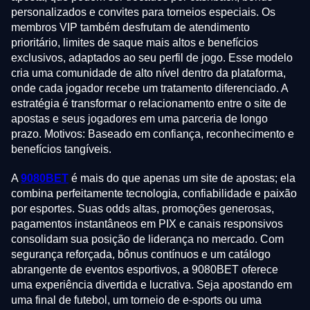
personalizados e convites para torneios especiais. Os
membros VIP também desfrutam de atendimento
prioritário, limites de saque mais altos e benefícios
exclusivos, adaptados ao seu perfil de jogo. Esse modelo
cria uma comunidade de alto nível dentro da plataforma,
onde cada jogador recebe um tratamento diferenciado. A
estratégia é transformar o relacionamento entre o site de
apostas e seus jogadores em uma parceria de longo
prazo. Motivos: Baseado em confiança, reconhecimento e
benefícios tangíveis.
A
9080BET
é mais do que apenas um site de apostas; ela
combina perfeitamente tecnologia, confiabilidade e paixão
por esportes. Suas odds altas, promoções generosas,
pagamentos instantâneos em PIX e canais responsivos
consolidam sua posição de liderança no mercado. Com
segurança reforçada, bônus contínuos e um catálogo
abrangente de eventos esportivos, a 9080BET oferece
uma experiência divertida e lucrativa. Seja apostando em
uma final de futebol, um torneio de e-sports ou uma