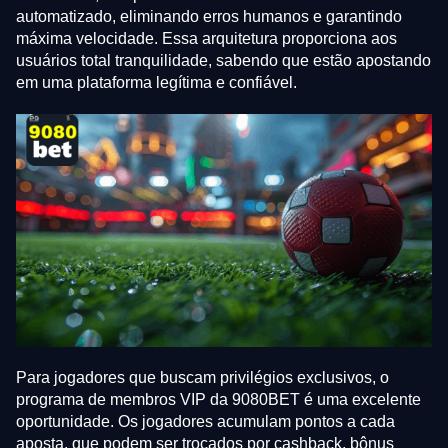
automatizado, eliminando erros humanos e garantindo
máxima velocidade. Essa arquitetura proporciona aos
usuários total tranquilidade, sabendo que estão apostando
em uma plataforma legítima e confiável.
Para jogadores que buscam privilégios exclusivos, o
programa de membros VIP da 9080BET é uma excelente
oportunidade. Os jogadores acumulam pontos a cada
aposta, que podem ser trocados por cashback, bônus